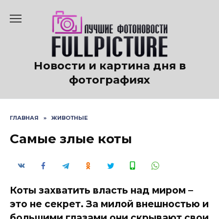
Перейти
к
содержанию
Новости и картина дня в
фотографиях
ГЛАВНАЯ
»
ЖИВОТНЫЕ
Самые злые коты
Коты захватить власть над миром –
это не секрет. За милой внешностью и
большими глазами они скрывают свои