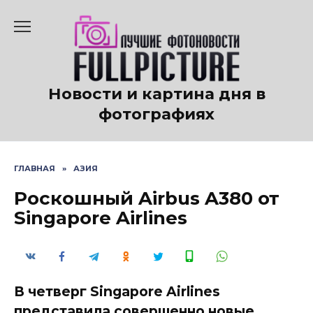
Перейти
к
содержанию
Новости и картина дня в
фотографиях
ГЛАВНАЯ
»
АЗИЯ
Роскошный Airbus A380 от
Singapore Airlines
В четверг Singapore Airlines
представила совершенно новые