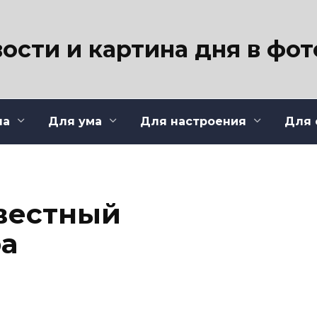
ости и картина дня в фо
ла
Для ума
Для настроения
Для 
вестный
а