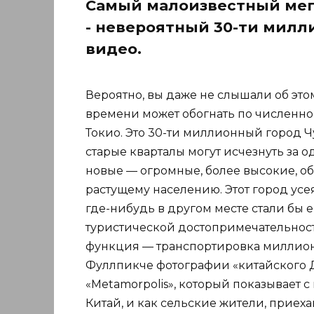
Самый малоизвестный мег
- невероятный 30-ти милл
видео.
Вероятно, вы даже не слышали об это
времени может обогнать по численн
Токио. Это 30-ти миллионный город Чу
старые кварталы могут исчезнуть за од
новые — огромные, более высокие, 
растущему населению. Этот город ус
где-нибудь в другом месте стали бы 
туристической достопримечательность
функция — транспортировка миллионо
Фуллпикче фотографии «китайского Д
«Metamorpolis», который показывает 
Китай, и как сельские жители, приех