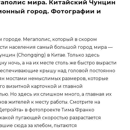
аполис мира. Китайский Чунцин
ионный город. Фотографии и
м городе. Мегаполис, который в скором
ости населения самый большой город мира —
нцин (Chongqing) в Китае. Только здесь
ну ночь, а на их месте столь же быстро вырасти
обеспечивающие крышу над головой постоянно
еян мостами немыслимых размеров, которые
его визитной карточкой и главной
ю. Но здесь их слишком много, а главная их
в жителей к месту работы. Смотрите на
етройта» в фотопроекте Тима Франко
с какой пугающей скоростью разрастается
авшие сюда за хлебом, пытаются