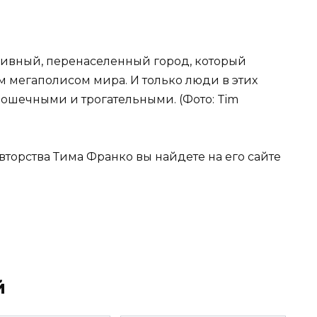
сивный, перенаселенный город, который
м мегаполисом мира. И только люди в этих
рошечными и трогательными. (Фото: Tim
торства Тима Франко вы найдете на его сайте
й