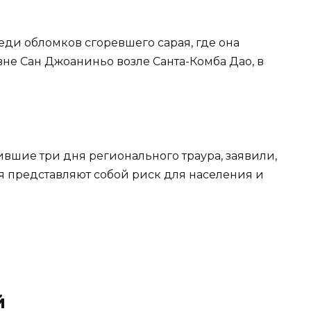
реди обломков сгоревшего сарая, где она
не Сан Джоаниньо возле Санта-Комба Дао, в
вившие три дня регионального траура, заявили,
ия представляют собой риск для населения и
й