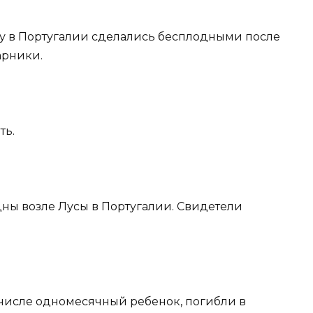
зеу в Португалии сделались бесплодными после
арники.
ть.
дны возле Лусы в Португалии. Свидетели
м числе одномесячный ребенок, погибли в