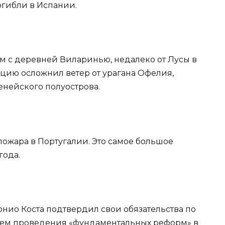
огибли в Испании.
ом с деревней Виларинью, недалеко от Лусы в
ацию осложнил ветер от урагана Офелия,
енейского полуострова.
пожара в Португалии. Это самое большое
года.
нио Коста подтвердил свои обязательства по
ем проведения «фундаментальных реформ» в