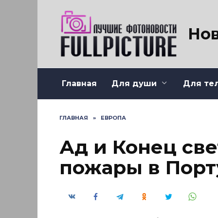
Перейти
к
содержанию
Нов
Главная
Для души
Для те
ГЛАВНАЯ
»
ЕВРОПА
Ад и Конец св
пожары в Порт