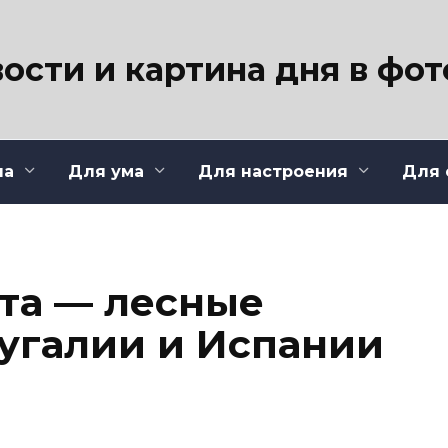
ости и картина дня в фо
ла
Для ума
Для настроения
Для 
ета — лесные
угалии и Испании