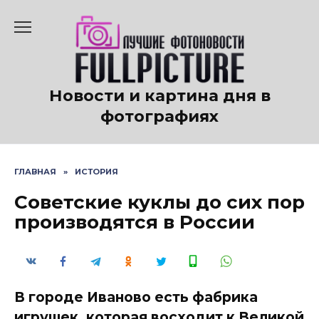
Перейти
к
содержанию
Новости и картина дня в
фотографиях
ГЛАВНАЯ
»
ИСТОРИЯ
Советские куклы до сих пор
производятся в России
В городе Иваново есть фабрика
игрушек, которая восходит к Великой