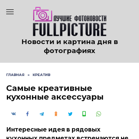
Перейти
к
содержанию
Новости и картина дня в
фотографиях
ГЛАВНАЯ
»
КРЕАТИВ
Самые креативные
кухонные аксессуары
Интересные идея в рядовых
кухонных предметах встречаются не