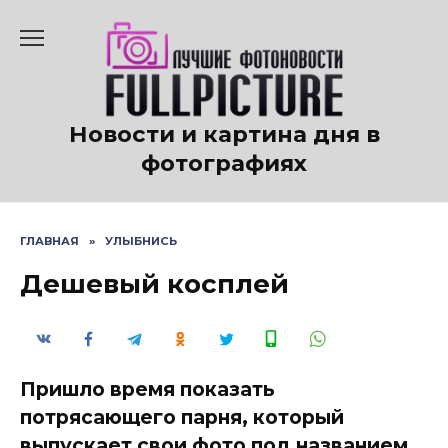
Перейти
к
содержанию
Новости и картина дня в
фотографиях
ГЛАВНАЯ
»
УЛЫБНИСЬ
Дешевый косплей
Пришло время показать
потрясающего парня, который
выпускает свои фото под названием