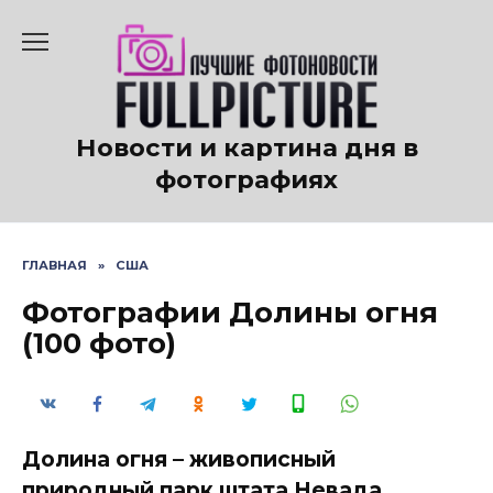
Перейти
к
содержанию
Новости и картина дня в
фотографиях
ГЛАВНАЯ
»
США
Фотографии Долины огня
(100 фото)
Долина огня – живописный
природный парк штата Невада,