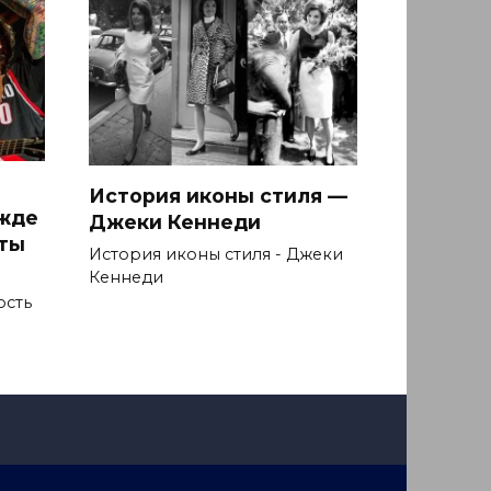
История иконы стиля —
ежде
Джеки Кеннеди
ыты
История иконы стиля - Джеки
Кеннеди
ость