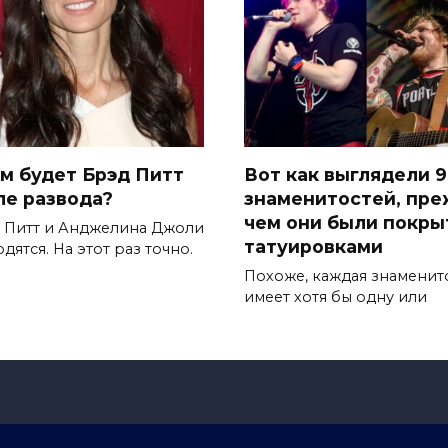
ем будет Брэд Питт
Вот как выглядели 9
ле развода?
знаменитостей, пр
чем они были покр
 Питт и Анджелина Джоли
татуировками
дятся. На этот раз точно.
Похоже, каждая знаменит
имеет хотя бы одну или