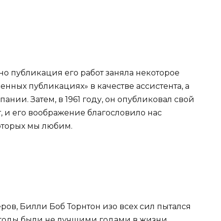
, но публикация его работ заняла некоторое
енных публикациях» в качестве ассистента, а
нии. Затем, в 1961 году, он опубликовал свой
т, и его воображение благословило нас
торых мы любим.
ров, Билли Боб Торнтон изо всех сил пытался
 годы были не лучшими годами в жизни