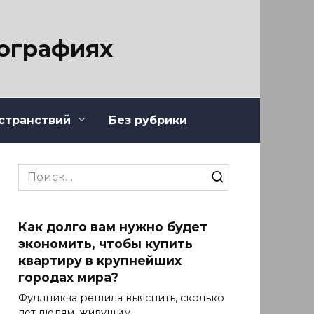
тографиях
странствий
Без рубрики
Search
for:
Как долго вам нужно будет
экономить, чтобы купить
квартиру в крупнейших
городах мира?
Фуллпикча решила выяснить, сколько
лет людям, живущим