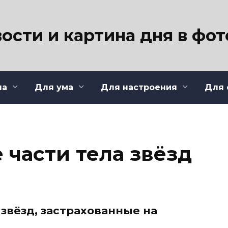
ости и картина дня в фо
ла
Для ума
Для настроения
Для 
 части тела звёзд
звёзд, застрахованные на