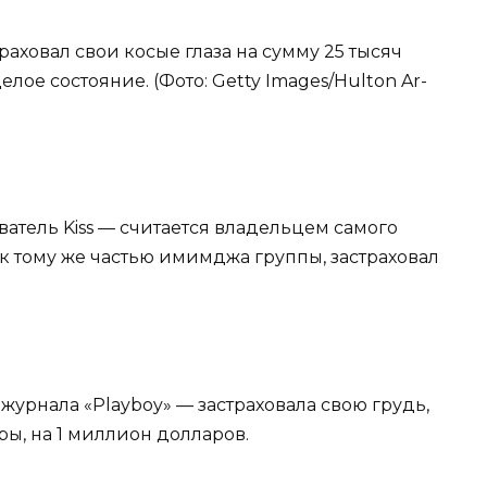
раховал свои косые глаза на сумму 25 тысяч
ое состояние. (Фото: Getty Ima­ges/Hul­ton Ar­
атель Kiss — считается владельцем самого
 к тому же частью имимджа группы, застраховал
журнала «Playboy» — застраховала свою грудь,
ры, на 1 миллион долларов.