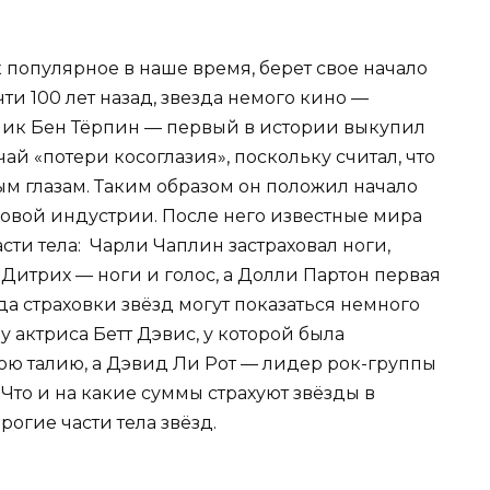
к популярное в наше время, берет свое начало
очти 100 лет назад, звезда немого кино —
ик Бен Тёрпин — первый в истории выкупил
чай «потери косоглазия», поскольку считал, что
ым глазам. Таким образом он положил начало
ховой индустрии. После него известные мира
асти тела: Чарли Чаплин застраховал ноги,
Дитрих — ноги и голос, а Долли Партон первая
да страховки звёзд могут показаться немного
у актриса Бетт Дэвис, у которой была
свою талию, а Дэвид Ли Рот — лидер рок-группы
 Что и на какие суммы страхуют звёзды в
огие части тела звёзд.