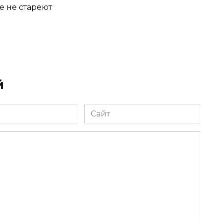
е не стареют
й
Сайт