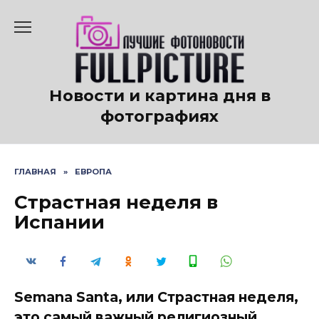
Перейти
к
содержанию
Новости и картина дня в
фотографиях
ГЛАВНАЯ
»
ЕВРОПА
Страстная неделя в
Испании
Semana Santa, или Страстная неделя,
это самый важный религиозный