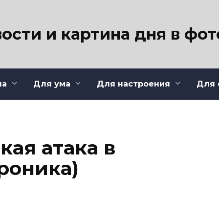
ости и картина дня в фо
ла
Для ума
Для настроения
Для 
кая атака в
роника)