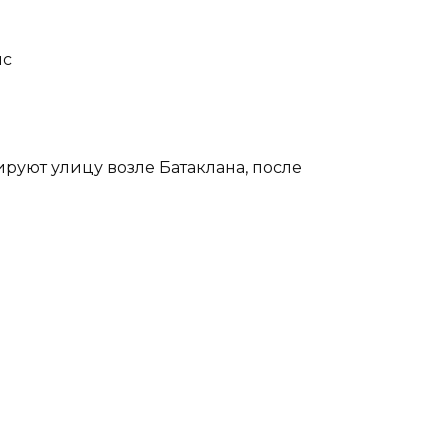
нс
руют улицу возле Батаклана, после