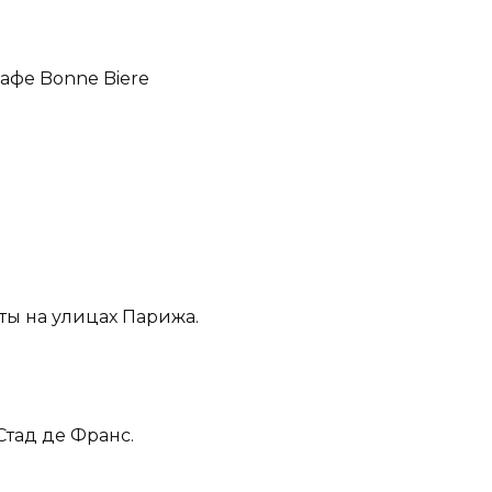
афе Bonne Biere
ты на улицах Парижа.
Стад де Франс.