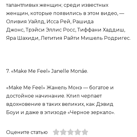
талантливых женщин; среди известных
женщин, которые появились в этом видео, —
Оливия Уайлд, Исса Рей, Рашида
Джонс, Трэйси Эллис Росс, Тиффани Хаддиш,
Яра Шахиди, Летития Райти Мишель Родригес.
7. «Make Me Feel» Janelle Monáe.
«Make Me Feel» Жанель Монэ — богатое и
достойное начинание. Клип черпает
вдохновение в таких великих, как Дэвид
Боуи и даже в эпизоде ​​«Черное зеркало».
Оцените статью