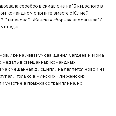
воевала серебро в скиатлоне на 15 км, золото в
ском командном спринте вместе с Юлией
й Степановой. Женская сборная впервые за 16
импиаде.
мов, Ирина Аввакумова, Данил Сагдеев и Ирма
ю медаль в смешанных командных
сама смешанная дисциплина является новой на
тупали только в мужских или женских
и участие в прыжках с трамплина, но