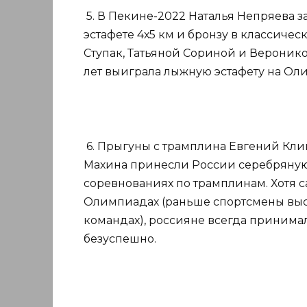
5. В Пекине-2022 Наталья Непряева за
эстафете 4х5 км и бронзу в классиче
Ступак, Татьяной Сориной и Веронико
лет выиграла лыжную эстафету на Ол
6. Прыгуны с трамплина Евгений Кли
Махина принесли России серебряну
соревнованиях по трамплинам. Хотя 
Олимпиадах (раньше спортсмены выс
командах), россияне всегда принимал
безуспешно.