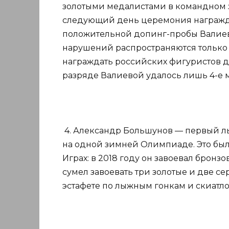
золотыми медалистами в командном з
следующий день церемония награжде
положительной допинг-пробы Валиево
нарушений распространяются только н
награждать российских фигуристов 
разряде Валиевой удалось лишь 4-е м
4. Александр Большунов — первый л
на одной зимней Олимпиаде. Это было
Играх: в 2018 году он завоевал бронз
сумел завоевать три золотые и две с
эстафете по лыжным гонкам и скиатло