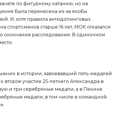
ачете по фигурному катанию, но на
ния была перенесена из-за якобы
й. И, хотя правила антидопинговых
а спортсменов старше 16 лет, МОК отказался
до окончания расследования. В одиночном
есто.
ыжник в истории, завоевавший пять медалей
 второе участие 25-летнего Александра в
овую и три серебряные медали, а в Пекине
еребряные медали, в том числе в командной
н.