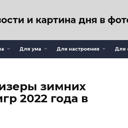
ости и картина дня в фо
ла
Для ума
Для настроения
Для 
изеры зимних
гр 2022 года в