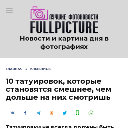
Перейти
к
содержанию
Новости и картина дня в
фотографиях
ГЛАВНАЯ
»
УЛЫБНИСЬ
10 татуировок, которые
становятся смешнее, чем
дольше на них смотришь
Татуировки не всегда должны быть