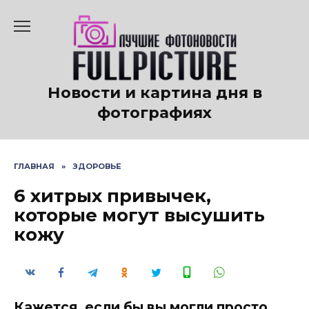
Перейти
к
содержанию
Новости и картина дня в
фотографиях
ГЛАВНАЯ
»
ЗДОРОВЬЕ
6 хитрых привычек,
которые могут высушить
кожу
Кажется, если бы вы могли просто